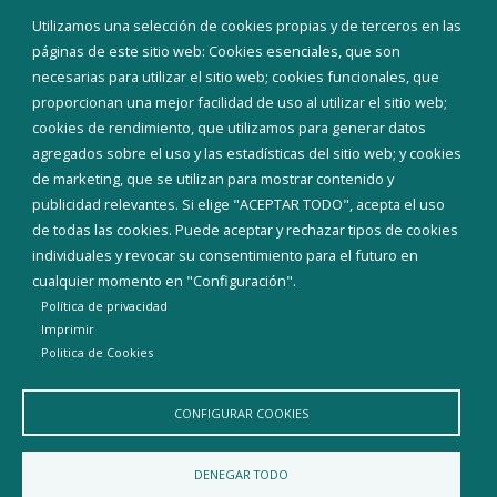
Eventos
Utilizamos una selección de cookies propias y de terceros en las
Corporación Municipal
páginas de este sitio web: Cookies esenciales, que son
Teléfonos de interés
necesarias para utilizar el sitio web; cookies funcionales, que
proporcionan una mejor facilidad de uso al utilizar el sitio web;
INICIAR SESIÓN
cookies de rendimiento, que utilizamos para generar datos
MAPA WEB
agregados sobre el uso y las estadísticas del sitio web; y cookies
de marketing, que se utilizan para mostrar contenido y
publicidad relevantes. Si elige "ACEPTAR TODO", acepta el uso
de todas las cookies. Puede aceptar y rechazar tipos de cookies
individuales y revocar su consentimiento para el futuro en
cualquier momento en "Configuración".
Política de privacidad
Imprimir
Politica de Cookies
CONFIGURAR COOKIES
Aviso Legal
Política de privacidad
Política de Cookies
DENEGAR TODO
Declaración de accesibilidad