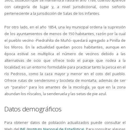
Silos, situación que se mantendrá hasta el año 1789, cuando aparece
con categoría de lugar y, a nivel jurisdiccional, como señorío
perteneciente a la jurisdicción de Salas de los Infantes.
Por otro lado, en el año 1854, una ley municipal ordena la supresión
de los ayuntamientos de menos de 150 habitantes, razón por la cual
el pueblo vecino -Piedrahíta de Muñó- quedará agregado a Pinilla de
los Moros. En la actualidad quedan pocos habitantes, aunque en
época estival se multiplica el número de vecinos debido a las
alternativas de ocio que ofrece todo el paraje que rodea a la
localidad; es un entorno formidable para practicar tanto la pesca en el
río Pedroso, como la caza mayor y menor en el coto del pueblo.
Ofrece rutas de senderismo y bicicleta de montaña, además de ser
un "paraíso" para los amantes de la micología, ya que en la zona
abundan los níscalos, la senderuela y las setas de pie azul.
Datos demográficos
Para obtener datos de población actualizados puede consultar el
Web del
INE (Instituto Nacional de Estadística).
Para consultar algunas