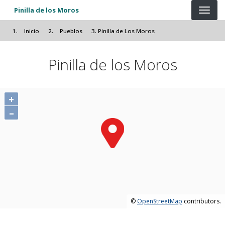
Pasar al contenido principal
Pinilla de los Moros
Inicio
Pueblos
Pinilla de Los Moros
Pinilla de los Moros
+
–
©
OpenStreetMap
contributors.