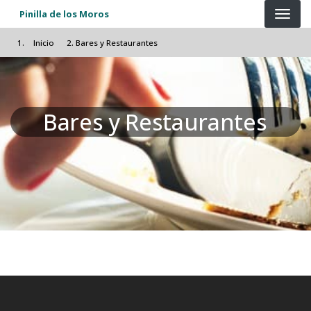
Pasar al contenido principal
Pinilla de los Moros
Inicio
Bares y Restaurantes
Bares y Restaurantes