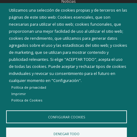
Noticias
Eventos
Utilizamos una selección de cookies propias y de terceros en las
Corporación Municipal
páginas de este sitio web: Cookies esenciales, que son
Teléfonos de interés
necesarias para utilizar el sitio web; cookies funcionales, que
proporcionan una mejor facilidad de uso al utilizar el sitio web;
INICIAR SESIÓN
cookies de rendimiento, que utilizamos para generar datos
MAPA WEB
agregados sobre el uso y las estadísticas del sitio web; y cookies
de marketing, que se utilizan para mostrar contenido y
publicidad relevantes. Si elige "ACEPTAR TODO", acepta el uso
de todas las cookies. Puede aceptar y rechazar tipos de cookies
individuales y revocar su consentimiento para el futuro en
cualquier momento en "Configuración".
Política de privacidad
Imprimir
Politica de Cookies
CONFIGURAR COOKIES
Aviso Legal
Política de privacidad
Política de Cookies
DENEGAR TODO